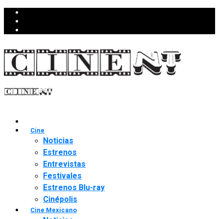
Cine
Noticias
Estrenos
Entrevistas
Festivales
Estrenos Blu-ray
Cinépolis
Cine Mexicano