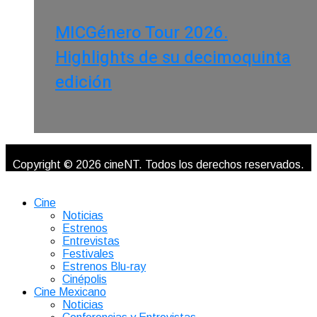
MICGénero Tour 2026.
Highlights de su decimoquinta
edición
Copyright © 2026 cineNT. Todos los derechos reservados.
Cine
Noticias
Estrenos
Entrevistas
Festivales
Estrenos Blu-ray
Cinépolis
Cine Mexicano
Noticias