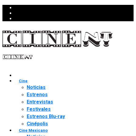
Cine
Noticias
Estrenos
Entrevistas
Festivales
Estrenos Blu-ray
Cinépolis
Cine Mexicano