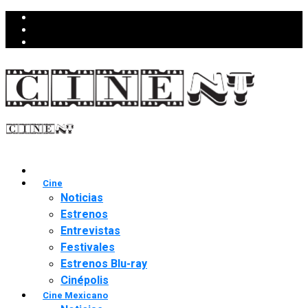
Cine
Noticias
Estrenos
Entrevistas
Festivales
Estrenos Blu-ray
Cinépolis
Cine Mexicano