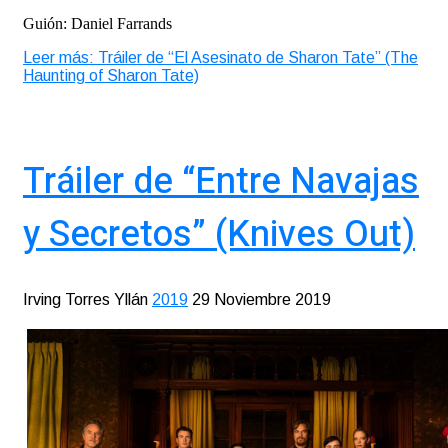
Guión: Daniel Farrands
Leer más: Tráiler de “El Asesinato de Sharon Tate” (The
Haunting of Sharon Tate)
Tráiler de “Entre Navajas
y Secretos” (Knives Out)
Irving Torres Yllán
2019
29 Noviembre 2019