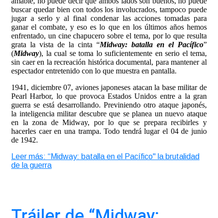
amable, no puede decir que ambos lados son buenos, no puede
buscar quedar bien con todos los involucrados, tampoco puede
jugar a serlo y al final condenar las acciones tomadas para
ganar el combate, y eso es lo que en los últimos años hemos
enfrentado, un cine chapucero sobre el tema, por lo que resulta
grata la vista de la cinta “
Midway: batalla en el Pacífico
”
(
Midway
), la cual se toma lo suficientemente en serio el tema,
sin caer en la recreación histórica documental, para mantener al
espectador entretenido con lo que muestra en pantalla.
1941, diciembre 07, aviones japoneses atacan la base militar de
Pearl Harbor, lo que provoca Estados Unidos entre a la gran
guerra se está desarrollando. Previniendo otro ataque japonés,
la inteligencia militar descubre que se planea un nuevo ataque
en la zona de Midway, por lo que se prepara recibirles y
hacerles caer en una trampa. Todo tendrá lugar el 04 de junio
de 1942.
Leer más: “Midway: batalla en el Pacífico" la brutalidad
de la guerra
Tráiler de “Midway: