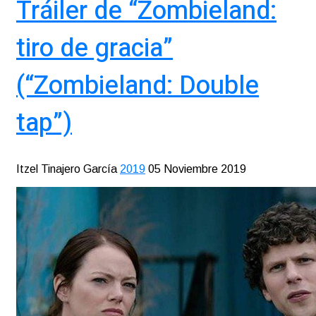
Tráiler de “Zombieland:
tiro de gracia”
(“Zombieland: Double
tap”)
Itzel Tinajero García
2019
05 Noviembre 2019