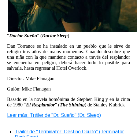
“
Doctor Sueño
” (
Doctor Sleep
)
Dan Torrance se ha instalado en un pueblo que le sirve de
refugio tras años de malos momentos. Cuando descubre que
una niña con la que mantiene contacto a través del resplandor
se encuentra en peligro, deberá hacer todo lo posible para
salvarla, hasta regresar al Hotel Overlock.
Director: Mike Flanagan
Guión: Mike Flanagan
Basado en la novela homónima de Stephen King y en la cinta
de 1980 “
El Resplandor
” (
The Shining
) de Stanley Kubrick
Leer más: Tráiler de "Dr. Sueño" (Dr. Sleep)
Tráiler de “Terminator: Destino Oculto” (Terminator