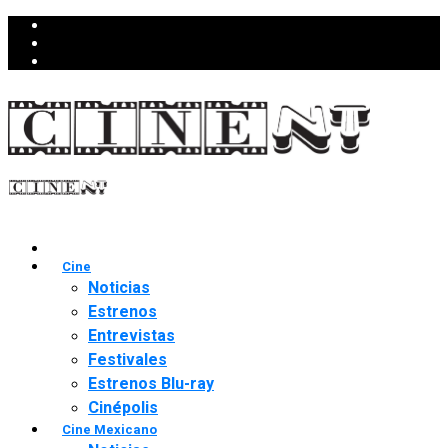
Cine
Noticias
Estrenos
Entrevistas
Festivales
Estrenos Blu-ray
Cinépolis
Cine Mexicano