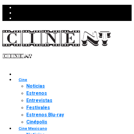
Cine
Noticias
Estrenos
Entrevistas
Festivales
Estrenos Blu-ray
Cinépolis
Cine Mexicano