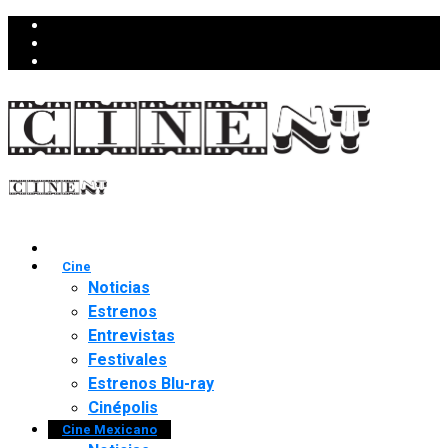
Cine
Noticias
Estrenos
Entrevistas
Festivales
Estrenos Blu-ray
Cinépolis
Cine Mexicano