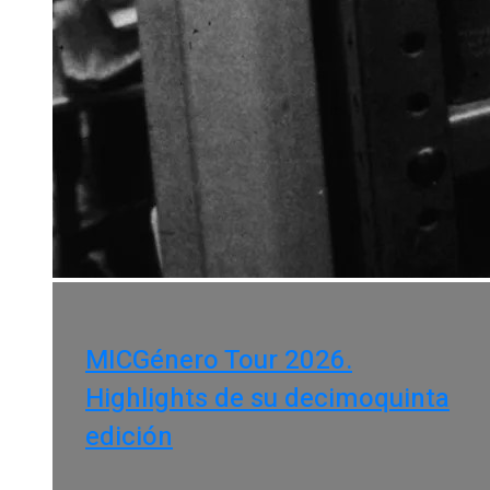
MICGénero Tour 2026.
Highlights de su decimoquinta
edición