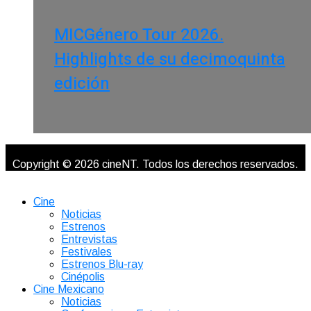
MICGénero Tour 2026.
Highlights de su decimoquinta
edición
Copyright © 2026 cineNT. Todos los derechos reservados.
Cine
Noticias
Estrenos
Entrevistas
Festivales
Estrenos Blu-ray
Cinépolis
Cine Mexicano
Noticias