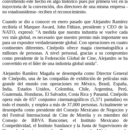
convirtiendo este hecho en algo histórico pues por primera vez en la
trayectoria de la convención, dos directores de una misma empresa -
no estadounidense- reciben el reconocimiento.
Cuando se dio a conocer en enero pasado que Alejandro Ramírez
recibiría el Marquee Award, John Fithian, presidente y CEO de la
NATO, expresó: "A medida que nuestra industria se vuelve cada
vez más global, es necesario que nuestro premio más importante sea
para un expositor verdaderamente global. Con operaciones en cuatro
continentes diferentes, Cinépolis ofrece magia cinematográfica a
millones de personas. A nivel personal, gracias a su compromiso
como presidente de la Federación Global de Cine, Alejandro se ha
convertido en el líder de una industria global unida".
Alejandro Ramírez Magaña se desempeña como Director General
de Cinépolis, una de las compañías de exhibición de películas más
grande del mundo con operaciones en México, Brasil, España,
India, Estados Unidos, Colombia, Chile, Argentina, Perú,
Guatemala, Honduras, El Salvador, Costa Rica y Panamá. Cinépolis
opera más de 657 conjuntos cinematográficos (5,371 pantallas) en
todo el mundo, y emplea a más de 37,000 personas. Actualmente se
desempeña como presidente del Consejo Mexicano de Negocios y
del Festival Internacional de Cine de Morelia y es miembro del
Consejo de BBVA Bancomer, el Instituto Mexicano de
Competitividad, el Instituto Sundance y la Junta de Supervisores de