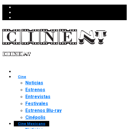
Cine
Noticias
Estrenos
Entrevistas
Festivales
Estrenos Blu-ray
Cinépolis
Cine Mexicano