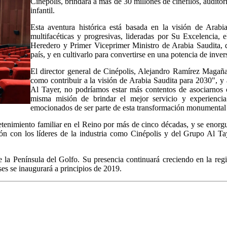
Cinépolis, brindará a más de 30 millones de cinéfilos, audi
infantil.
Esta aventura histórica está basada en la visión de Arab
multifacéticas y progresivas, lideradas por Su Excelencia
Heredero y Primer Viceprimer Ministro de Arabia Saudita, q
país, y en cultivarlo para convertirse en una potencia de inver
El director general de Cinépolis, Alejandro Ramírez Magaña,
como contribuir a la visión de Arabia Saudita para 2030", y
Al Tayer, no podríamos estar más contentos de asociarnos
misma misión de brindar el mejor servicio y experienci
emocionados de ser parte de esta transformación monumental 
etenimiento familiar en el Reino por más de cinco décadas, y se enorgul
ón con los líderes de la industria como Cinépolis y del Grupo Al Ta
de la Península del Golfo. Su presencia continuará creciendo en la r
es se inaugurará a principios de 2019.