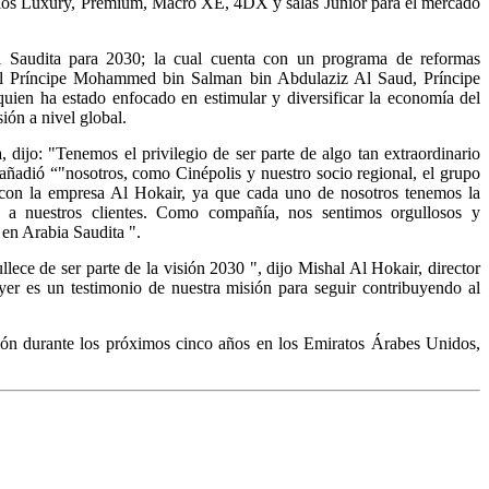
torios Luxury, Premium, Macro XE, 4DX y salas Junior para el mercado
ia Saudita para 2030; la cual cuenta con un programa de reformas
, el Príncipe Mohammed bin Salman bin Abdulaziz Al Saud, Príncipe
uien ha estado enfocado en estimular y diversificar la economía del
sión a nivel global.
 dijo: "Tenemos el privilegio de ser parte de algo tan extraordinario
 añadió “"nosotros, como Cinépolis y nuestro socio regional, el grupo
 con la empresa Al Hokair, ya que cada uno de nosotros tenemos la
a a nuestros clientes. Como compañía, nos sentimos orgullosos y
en Arabia Saudita ".
lece de ser parte de la visión 2030 ", dijo Mishal Al Hokair, director
yer es un testimonio de nuestra misión para seguir contribuyendo al
egión durante los próximos cinco años en los Emiratos Árabes Unidos,