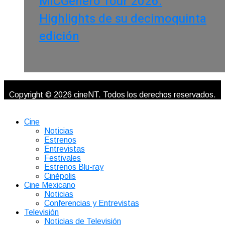
MICGénero Tour 2026.
Highlights de su decimoquinta
edición
Copyright © 2026 cineNT. Todos los derechos reservados.
Cine
Noticias
Estrenos
Entrevistas
Festivales
Estrenos Blu-ray
Cinépolis
Cine Mexicano
Noticias
Conferencias y Entrevistas
Televisión
Noticias de Televisión