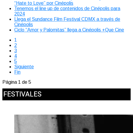
“Hate to Love” por Cinépolis
Tenemos el line up de contenidos de Cinépolis para
2024
Llega el Sundance Film Festival CDMX a través de
Cinépolis
Ciclo “Amor y Palomitas” llega a Cinépolis +Que Cine
1
2
3
4
5
Siguiente
Fin
Página 1 de 5
FESTIVALES