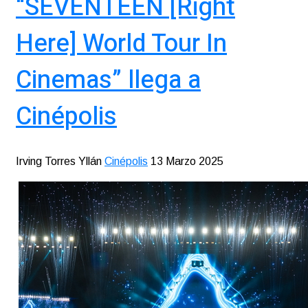
“SEVENTEEN [Right
Here] World Tour In
Cinemas” llega a
Cinépolis
Irving Torres Yllán
Cinépolis
13 Marzo 2025