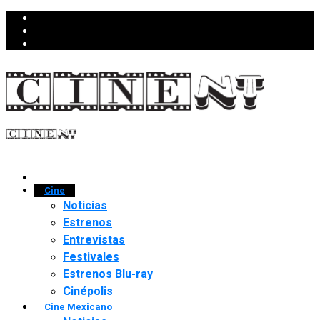
Cine
Noticias
Estrenos
Entrevistas
Festivales
Estrenos Blu-ray
Cinépolis
Cine Mexicano