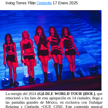
Irving Torres Yllán
Cinépolis
17 Enero 2025
La energía del 2024
(G)I-DLE WORLD TOUR [iDOL]
, que
emocionó a los fans de esta agrupación en 14 ciudades, llega a
las pantallas grandes de México, en exclusiva con Trafalgar
Relasing y Cinépolis +QUE CINE. Este contenido musical