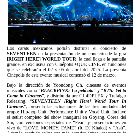
Los carats mexicanos podrán disfrutar el concierto de
SEVENTEEN
en la presentación de un concierto de la gira
[RIGHT HERE] WORLD TOUR
, la cual llega a la pantalla
grande, en exclusiva con Cinépolis +QUE CINE, en funciones
que se celebrarán el 02 y 05 de abril del 2025. La preventa
Cinépolis de este evento musical comenzó el 12 de marzo.
Bajo la dirección de Yoondong Oh, cineasta de eventos
musicales como “
BLACKPINK: La película
” y “
BTS: Yet to
Come in Cinemas
”, y distribuida por CJ 4DPLEX y Trafalgar
Releasing, “
SEVENTEEN [Right Here] World Tour In
Cinemas
”, presenta las actuaciones de las tres unidades del
grupo: Hip-hop Unit, Performance Unit y Vocal Unit. Incluye
el setlist completo del show inaugural en Goyang, Corea del
Sur, con versiones especiales de “Fear” y presentaciones en
vivo de “LOVE, MONEY, FAME” (ft. DJ Khaled) y “Ash”.