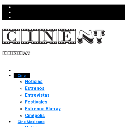
Cine
Noticias
Estrenos
Entrevistas
Festivales
Estrenos Blu-ray
Cinépolis
Cine Mexicano