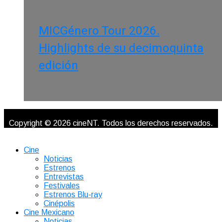
MICGénero Tour 2026.
Highlights de su decimoquinta
edición
Copyright © 2026 cineNT. Todos los derechos reservados.
Cine
Noticias
Estrenos
Entrevistas
Festivales
Estrenos Blu-ray
Cinépolis
Cine Mexicano
Noticias