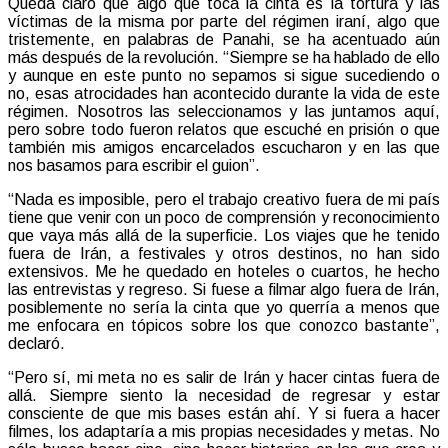
Queda claro que algo que toca la cinta es la tortura y las
víctimas de la misma por parte del régimen iraní, algo que
tristemente, en palabras de Panahi, se ha acentuado aún
más después de la revolución. “Siempre se ha hablado de ello
y aunque en este punto no sepamos si sigue sucediendo o
no, esas atrocidades han acontecido durante la vida de este
régimen. Nosotros las seleccionamos y las juntamos aquí,
pero sobre todo fueron relatos que escuché en prisión o que
también mis amigos encarcelados escucharon y en las que
nos basamos para escribir el guion”.
“Nada es imposible, pero el trabajo creativo fuera de mi país
tiene que venir con un poco de comprensión y reconocimiento
que vaya más allá de la superficie. Los viajes que he tenido
fuera de Irán, a festivales y otros destinos, no han sido
extensivos. Me he quedado en hoteles o cuartos, he hecho
las entrevistas y regreso. Si fuese a filmar algo fuera de Irán,
posiblemente no sería la cinta que yo querría a menos que
me enfocara en tópicos sobre los que conozco bastante”,
declaró.
“Pero sí, mi meta no es salir de Irán y hacer cintas fuera de
allá. Siempre siento la necesidad de regresar y estar
consciente de que mis bases están ahí. Y si fuera a hacer
filmes, los adaptaría a mis propias necesidades y metas. No