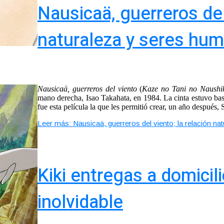
Nausicaä, guerreros del 
naturaleza y seres hu
Nausicaä, guerreros del viento
(
Kaze no Tani no Naushi
mano derecha, Isao Takahata, en 1984. La cinta estuvo b
fue esta película la que les permitió crear, un año después, 
Leer más: Nausicaä, guerreros del viento; la relación n
Kiki entregas a domicili
inolvidable