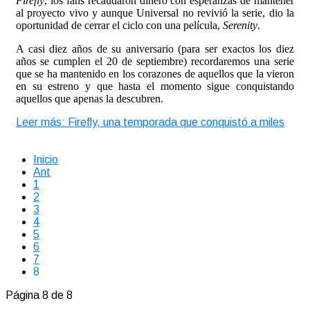
Firefly
, los fans recaudaron dinero con esperanzas de mantener
al proyecto vivo y aunque Universal no revivió la serie, dio la
oportunidad de cerrar el ciclo con una película,
Serenity
.
A casi diez años de su aniversario (para ser exactos los diez
años se cumplen el 20 de septiembre) recordaremos una serie
que se ha mantenido en los corazones de aquellos que la vieron
en su estreno y que hasta el momento sigue conquistando
aquellos que apenas la descubren.
Leer más: Firefly, una temporada que conquistó a miles
Inicio
Ant
1
2
3
4
5
6
7
8
Página 8 de 8