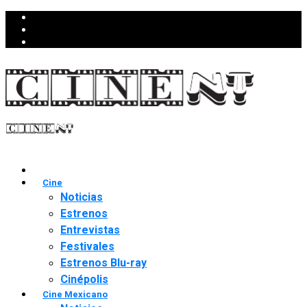
Cine
Noticias
Estrenos
Entrevistas
Festivales
Estrenos Blu-ray
Cinépolis
Cine Mexicano