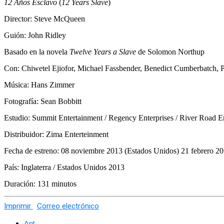
12 Años Esclavo
(
12 Years Slave
)
Director: Steve McQueen
Guión: John Ridley
Basado en la novela
Twelve Years a Slave
de Solomon Northup
Con: Chiwetel Ejiofor, Michael Fassbender, Benedict Cumberbatch, P
Música: Hans Zimmer
Fotografía: Sean Bobbitt
Estudio: Summit Entertainment / Regency Enterprises / River Road En
Distribuidor: Zima Enterteinment
Fecha de estreno: 08 noviembre 2013 (Estados Unidos) 21 febrero 2
País: Inglaterra / Estados Unidos 2013
Duración: 131 minutos
Imprimir
Correo electrónico
Ant