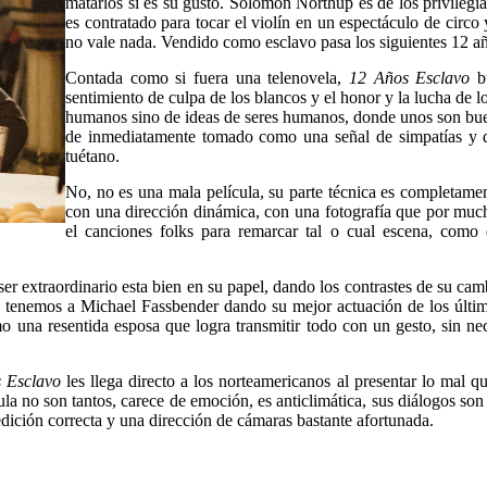
matarlos si es su gusto. Solomon Northup es de los privilegia
es contratado para tocar el violín en un espectáculo de cir
no vale nada. Vendido como esclavo pasa los siguientes 12 añ
Contada como si fuera una telenovela,
12 Años Esclavo
bu
sentimiento de culpa de los blancos y el honor y la lucha de lo
humanos sino de ideas de seres humanos, donde unos son buen
de inmediatamente tomado como una señal de simpatías y do
tuétano.
No, no es una mala película, su parte técnica es completament
con una dirección dinámica, con una fotografía que por mucho
el canciones folks para remarcar tal o cual escena, com
 ser extraordinario esta bien en su papel, dando los contrastes de su cam
ado tenemos a Michael Fassbender dando su mejor actuación de los úl
na resentida esposa que logra transmitir todo con un gesto, sin nece
 Esclavo
les llega directo a los norteamericanos al presentar lo mal q
cula no son tantos, carece de emoción, es anticlimática, sus diálogos son 
edición correcta y una dirección de cámaras bastante afortunada.