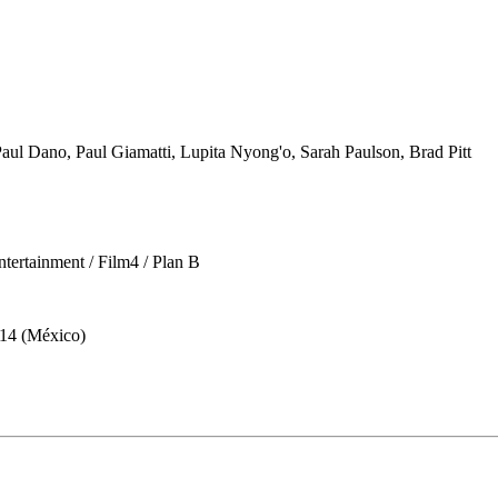
aul Dano, Paul Giamatti, Lupita Nyong'o, Sarah Paulson, Brad Pitt
tertainment / Film4 / Plan B
014 (México)