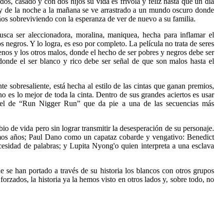
dos, casado y con dos hijos su vida es frívola y feliz hasta que un día
co y de la noche a la mañana se ve arrastrado a un mundo oscuro donde
os sobreviviendo con la esperanza de ver de nuevo a su familia.
sca ser aleccionadora, moralina, maniquea, hecha para inflamar el
s negros. Y lo logra, es eso por completo. La película no trata de seres
os y los otros malos, donde el hecho de ser pobres y negros debe ser
nde el ser blanco y rico debe ser señal de que son malos hasta el
e sobresaliente, está hecha al estilo de las cintas que ganan premios,
 es lo mejor de toda la cinta. Dentro de sus grandes aciertos es usar
o el de “Run Nigger Run” que da pie a una de las secuencias más
bio de vida pero sin lograr transmitir la desesperación de su personaje.
timos años; Paul Dano como un capataz cobarde y vengativo: Benedict
sidad de palabras; y Lupita Nyong'o quien interpreta a una esclava
ue se han portado a través de su historia los blancos con otros grupos
forzados, la historia ya la hemos visto en otros lados y, sobre todo, no