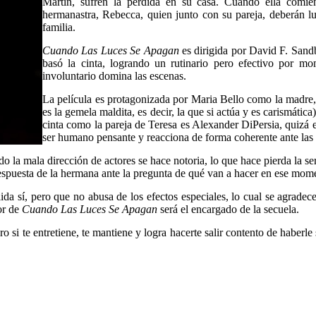
Martin, sufren la perdida en su casa. Cuando ella comi
hermanastra, Rebecca, quien junto con su pareja, deberán lu
familia.
Cuando Las Luces Se Apagan
es dirigida por David F. Sand
basó la cinta, logrando un rutinario pero efectivo por 
involuntario domina las escenas.
La película es protagonizada por Maria Bello como la madre
es la gemela maldita, es decir, la que si actúa y es carismát
cinta como la pareja de Teresa es Alexander DiPersia, quizá e
ser humano pensante y reacciona de forma coherente ante las 
do la mala dirección de actores se hace notoria, lo que hace pierda la ser
la respuesta de la hermana ante la pregunta de qué van a hacer en ese mo
ida sí, pero que no abusa de los efectos especiales, lo cual se agrade
or de
Cuando Las Luces Se Apagan
será el encargado de la secuela.
ro si te entretiene, te mantiene y logra hacerte salir contento de haberl