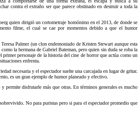
enza a comportarse de una forma extraña, él escapa y busca a su
char contra el extraño ser que parece obstinado en destruir a toda la
berg quien dirigió un cortometraje homónimo en el 2013, de donde se
momento filme, el cual se cae por momentos debido a que el humor
, Teresa Palmer (un clon endemoniado de Kristen Stewart aunque esta
ica) como la hermana de Gabriel Bateman, pero quien sin duda se roba la
l primer personaje de la historia del cine de horror que actúa como un
situaciones enfrenta.
iedad necesaria y el espectador suelte una carcajada en lugar de gritar.
mento, es un gran ejemplo de humor planeado y efectivo.
ce y permite disfrutarle más que otras. En términos generales es mucho
e sobrevivido. No para puristas pero si para el espectador promedio que