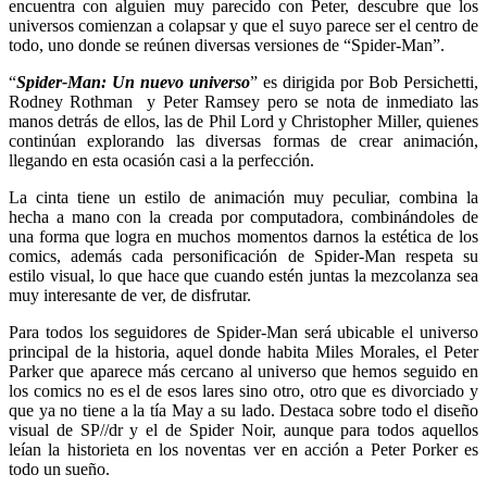
encuentra con alguien muy parecido con Peter, descubre que los
universos comienzan a colapsar y que el suyo parece ser el centro de
todo, uno donde se reúnen diversas versiones de “Spider-Man”.
“
Spider-Man: Un nuevo universo
” es dirigida por Bob Persichetti,
Rodney Rothman y Peter Ramsey pero se nota de inmediato las
manos detrás de ellos, las de Phil Lord y Christopher Miller, quienes
continúan explorando las diversas formas de crear animación,
llegando en esta ocasión casi a la perfección.
La cinta tiene un estilo de animación muy peculiar, combina la
hecha a mano con la creada por computadora, combinándoles de
una forma que logra en muchos momentos darnos la estética de los
comics, además cada personificación de Spider-Man respeta su
estilo visual, lo que hace que cuando estén juntas la mezcolanza sea
muy interesante de ver, de disfrutar.
Para todos los seguidores de Spider-Man será ubicable el universo
principal de la historia, aquel donde habita Miles Morales, el Peter
Parker que aparece más cercano al universo que hemos seguido en
los comics no es el de esos lares sino otro, otro que es divorciado y
que ya no tiene a la tía May a su lado. Destaca sobre todo el diseño
visual de SP//dr y el de Spider Noir, aunque para todos aquellos
leían la historieta en los noventas ver en acción a Peter Porker es
todo un sueño.