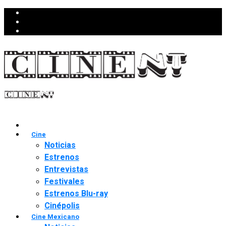
Cine
Noticias
Estrenos
Entrevistas
Festivales
Estrenos Blu-ray
Cinépolis
Cine Mexicano