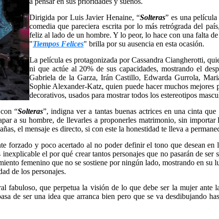
a pensar en sus prioridades y sueños.
Dirigida por Luis Javier Henaine, “
Solteras
” es una película
comedia que pareciera escrita por lo más retrógrada del país
feliz al lado de un hombre. Y lo peor, lo hace con una falta d
"
Tiempos Felices
" brilla por su ausencia en esta ocasión.
La película es protagonizada por Cassandra Ciangherotti, quie
ni que actúe al 20% de sus capacidades, mostrando el desper
Gabriela de la Garza, Irán Castillo, Edwarda Gurrola, Mari
Sophie Alexander-Katz, quien puede hacer muchos mejores pa
decorativos, usados para mostrar todos los estereotipos masculi
 con “
Solteras
”, indigna ver a tantas buenas actrices en una cinta que
rapar a su hombre, de llevarles a proponerles matrimonio, sin importar l
mañas, el mensaje es directo, si con este la honestidad te lleva a permane
ente forzado y poco acertado al no poder definir el tono que desean en
inexplicable el por qué crear tantos personajes que no pasarán de ser só
iento femenino que no se sostiene por ningún lado, mostrando en su lug
dad de los personajes.
l fabuloso, que perpetua la visión de lo que debe ser la mujer ante l
pasa de ser una idea que arranca bien pero que se va desdibujando hast