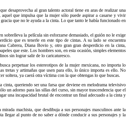
 que desaprovecha al gran talento actoral tiene en aras de realizar una
, aquel que impulsa que la mujer sólo puede aspirar a casarse y vivir
e gracia que no le ayuda a la cinta. Lo que tanto le había funcionado en
n sobrelleva la película sin esforzarse demasiado, el guión no le exige
dicio que es tenerle en este tipo de cintas. A su lado se encuentra
ana Cabrera, Diana Bovio y, otro gran gran desperdicio en la cinta,
peles que este. Los hombres son, en esta ocasión, simples elementos
nos sin lograr salir de lo caricaturesco.
 busca perpetuar los estereotipos de la mujer mexicana, no importa lo
as tretas y artimañas que usen para ello, lo único importa es ello. No
cer soltera, ya caerá otra víctima con la que obtengas lo que buscas.
 la cinta, queriendo ser una farsa que deviene en melodrama televisivo
lo un adorno para las sillas del curso, sin mayor trascendencia que el
ar una incapacidad brutal de encontrar un final adecuado a la cinta y
a mirada machista, que desdibuja a sus personajes masculinos ante la
a llegar al punto de no saber a dónde conducir a sus personajes y la