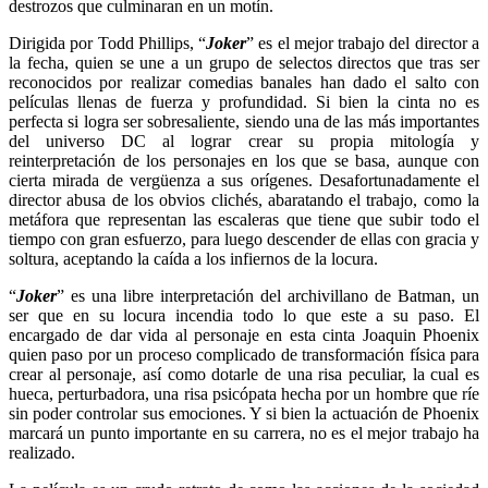
destrozos que culminaran en un motín.
Dirigida por Todd Phillips, “
Joker
” es el mejor trabajo del director a
la fecha, quien se une a un grupo de selectos directos que tras ser
reconocidos por realizar comedias banales han dado el salto con
películas llenas de fuerza y profundidad. Si bien la cinta no es
perfecta si logra ser sobresaliente, siendo una de las más importantes
del universo DC al lograr crear su propia mitología y
reinterpretación de los personajes en los que se basa, aunque con
cierta mirada de vergüenza a sus orígenes. Desafortunadamente el
director abusa de los obvios clichés, abaratando el trabajo, como la
metáfora que representan las escaleras que tiene que subir todo el
tiempo con gran esfuerzo, para luego descender de ellas con gracia y
soltura, aceptando la caída a los infiernos de la locura.
“
Joker
” es una libre interpretación del archivillano de Batman, un
ser que en su locura incendia todo lo que este a su paso. El
encargado de dar vida al personaje en esta cinta Joaquin Phoenix
quien paso por un proceso complicado de transformación física para
crear al personaje, así como dotarle de una risa peculiar, la cual es
hueca, perturbadora, una risa psicópata hecha por un hombre que ríe
sin poder controlar sus emociones. Y si bien la actuación de Phoenix
marcará un punto importante en su carrera, no es el mejor trabajo ha
realizado.