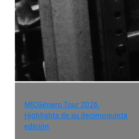
MICGénero Tour 2026.
Highlights de su decimoquinta
edición