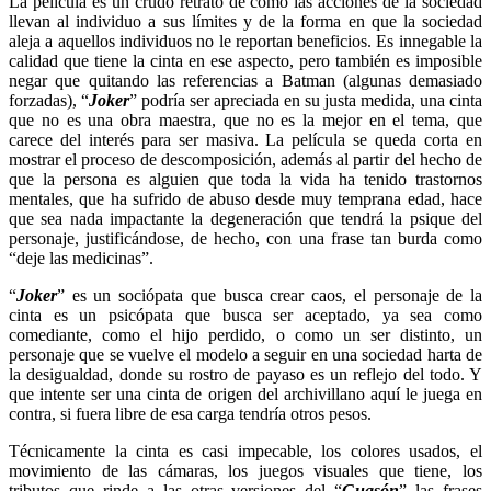
La película es un crudo retrato de como las acciones de la sociedad
llevan al individuo a sus límites y de la forma en que la sociedad
aleja a aquellos individuos no le reportan beneficios. Es innegable la
calidad que tiene la cinta en ese aspecto, pero también es imposible
negar que quitando las referencias a Batman (algunas demasiado
forzadas), “
Joker
” podría ser apreciada en su justa medida, una cinta
que no es una obra maestra, que no es la mejor en el tema, que
carece del interés para ser masiva. La película se queda corta en
mostrar el proceso de descomposición, además al partir del hecho de
que la persona es alguien que toda la vida ha tenido trastornos
mentales, que ha sufrido de abuso desde muy temprana edad, hace
que sea nada impactante la degeneración que tendrá la psique del
personaje, justificándose, de hecho, con una frase tan burda como
“deje las medicinas”.
“
Joker
” es un sociópata que busca crear caos, el personaje de la
cinta es un psicópata que busca ser aceptado, ya sea como
comediante, como el hijo perdido, o como un ser distinto, un
personaje que se vuelve el modelo a seguir en una sociedad harta de
la desigualdad, donde su rostro de payaso es un reflejo del todo. Y
que intente ser una cinta de origen del archivillano aquí le juega en
contra, si fuera libre de esa carga tendría otros pesos.
Técnicamente la cinta es casi impecable, los colores usados, el
movimiento de las cámaras, los juegos visuales que tiene, los
tributos que rinde a las otras versiones del “
Guasón
” las frases