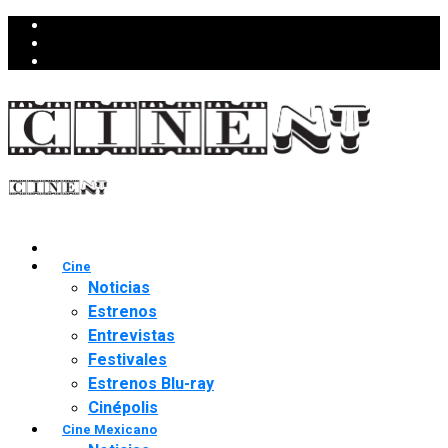
Cine
Noticias
Estrenos
Entrevistas
Festivales
Estrenos Blu-ray
Cinépolis
Cine Mexicano