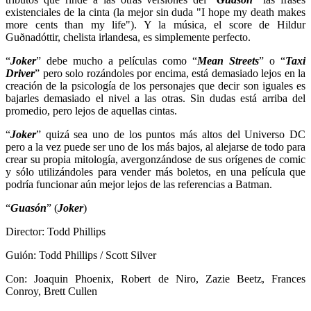
existenciales de la cinta (la mejor sin duda "I hope my death makes
more cents than my life"). Y la música, el score de Hildur
Guðnadóttir, chelista irlandesa, es simplemente perfecto.
“
Joker
” debe mucho a películas como “
Mean Streets
” o “
Taxi
Driver
” pero solo rozándoles por encima, está demasiado lejos en la
creación de la psicología de los personajes que decir son iguales es
bajarles demasiado el nivel a las otras. Sin dudas está arriba del
promedio, pero lejos de aquellas cintas.
“
Joker
” quizá sea uno de los puntos más altos del Universo DC
pero a la vez puede ser uno de los más bajos, al alejarse de todo para
crear su propia mitología, avergonzándose de sus orígenes de comic
y sólo utilizándoles para vender más boletos, en una película que
podría funcionar aún mejor lejos de las referencias a Batman.
“
Guasón
” (
Joker
)
Director: Todd Phillips
Guión: Todd Phillips / Scott Silver
Con: Joaquin Phoenix, Robert de Niro, Zazie Beetz, Frances
Conroy, Brett Cullen