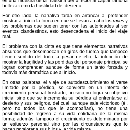
es una muestra de la maestría del director al captar tanto la
belleza como la hostilidad del desierto.
Por otro lado, la narrativa tarda en arrancar al pretender
mostrar al inicio la forma en que se llevan a cabo los
raves
y
los problemas que suelen tener con las autoridades al ser
eventos clandestinos, esto desencadena el inicio del viaje
real.
El problema con la cinta es que tiene elementos narrativos
absurdos que desembocan en giros de tuerca que tampoco
tienen sentido del todo, a pesar de ello, la intención de
mostrar la fragilidad y las pérdidas del personaje principal se
logran comprender, aunque de forma un tanto forzada y
todavía más dramática que al inicio.
En otras palabras, el viaje de autodescubrimiento al verse
limitado por la pérdida, se convierte en un intento de
crecimiento personal frustrado, no solo no logra su objetivo
inicial sino que se incrementa su pérdida al enfrentarse al
desierto y sus peligros, del cual, aunque sale victorioso (él,
pero no todos los que le acompañan), no tiene una
posibilidad de regreso a su vida cotidiana de la misma
forma; además, tampoco el crecimiento es determinado por
un esfuerzo personal sino por las circunstancias que lo
hacen revalorar a sus hijos y la vida misma.