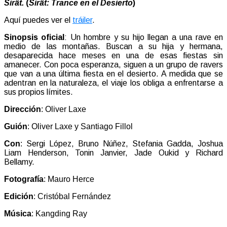
Sirât.
(
Sir
ât:
Trance en el Desierto
)
Aquí puedes ver el
tráiler
.
Sinopsis oficial
: Un hombre y su hijo llegan a una rave en
medio de las montañas. Buscan a su hija y hermana,
desaparecida hace meses en una de esas fiestas sin
amanecer. Con poca esperanza, siguen a un grupo de ravers
que van a una última fiesta en el desierto. A medida que se
adentran en la naturaleza, el viaje los obliga a enfrentarse a
sus propios límites.
Dirección
: Oliver Laxe
Guión
: Oliver Laxe y Santiago Fillol
Con
:
Sergi López,
Bruno Núñez,
Stefania Gadda,
Joshua
Liam Henderson, T
onin Janvier,
Jade Oukid y
Richard
Bellamy.
Fotografía
: Mauro Herce
Edición
: Cristóbal Fernández
Música
: Kangding Ray