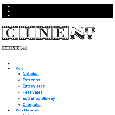
Cine
Noticias
Estrenos
Entrevistas
Festivales
Estrenos Blu-ray
Cinépolis
Cine Mexicano