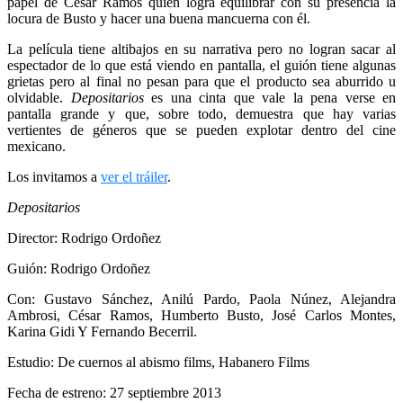
papel de Cesar Ramos quien logra equilibrar con su presencia la
locura de Busto y hacer una buena mancuerna con él.
La película tiene altibajos en su narrativa pero no logran sacar al
espectador de lo que está viendo en pantalla, el guión tiene algunas
grietas pero al final no pesan para que el producto sea aburrido u
olvidable.
Depositarios
es una cinta que vale la pena verse en
pantalla grande y que, sobre todo, demuestra que hay varias
vertientes de géneros que se pueden explotar dentro del cine
mexicano.
Los invitamos a
ver el tráiler
.
Depositarios
Director: Rodrigo Ordoñez
Guión: Rodrigo Ordoñez
Con: Gustavo Sánchez, Anilú Pardo, Paola Núnez, Alejandra
Ambrosi, César Ramos, Humberto Busto, José Carlos Montes,
Karina Gidi Y Fernando Becerril.
Estudio: De cuernos al abismo films, Habanero Films
Fecha de estreno: 27 septiembre 2013