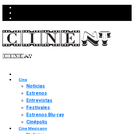
Cine
Noticias
Estrenos
Entrevistas
Festivales
Estrenos Blu-ray
Cinépolis
Cine Mexicano