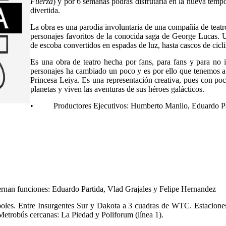
Fuerza
) y por 6 semanas podrás disfrutarla en la nueva temp
divertida.
La obra es una parodia involuntaria de una compañía de teatro
personajes favoritos de la conocida saga de George Lucas. U
de escoba convertidos en espadas de luz, hasta cascos de ciclis
Es una obra de teatro hecha por fans, para fans y para no i
personajes ha cambiado un poco y es por ello que tenemos a 
Princesa Leiya. Es una representación creativa, pues con poc
planetas y viven las aventuras de sus héroes galácticos.
• Productores Ejecutivos: Humberto Manlio, Eduardo Par
nan funciones: Eduardo Partida, Vlad Grajales y Felipe Hernandez
oles. Entre Insurgentes Sur y Dakota a 3 cuadras de WTC. Estaciones 
l Metrobús cercanas: La Piedad y Poliforum (línea 1).