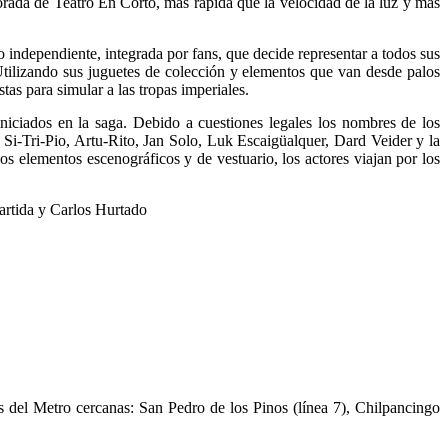
orada de Teatro En Corto, más rápida que la velocidad de la luz y más
 independiente, integrada por fans, que decide representar a todos sus
tilizando sus juguetes de colección y elementos que van desde palos
tas para simular a las tropas imperiales.
niciados en la saga. Debido a cuestiones legales los nombres de los
Si-Tri-Pio, Artu-Rito, Jan Solo, Luk Escaigüalquer, Dard Veider y la
os elementos escenográficos y de vestuario, los actores viajan por los
tida y Carlos Hurtado
del Metro cercanas: San Pedro de los Pinos (línea 7), Chilpancingo