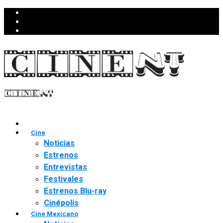
Cine
Noticias
Estrenos
Entrevistas
Festivales
Estrenos Blu-ray
Cinépolis
Cine Mexicano