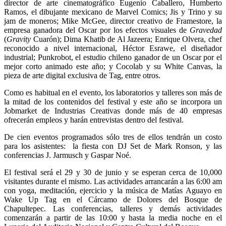
director de arte cinematográfico Eugenio Caballero, Humberto
Ramos, el dibujante mexicano de Marvel Comics; Jis y Trino y su
jam de moneros; Mike McGee, director creativo de Framestore, la
empresa ganadora del Oscar por los efectos visuales de
Gravedad
(
Gravity
Cuarón); Dima Khatib de Al Jazeera; Enrique Olvera, chef
reconocido a nivel internacional, Héctor Esrawe, el diseñador
industrial; Punkrobot, el estudio chileno ganador de un Oscar por el
mejor corto animado este año; y Cocolab y su White Canvas, la
pieza de arte digital exclusiva de Tag, entre otros.
Como es habitual en el evento, los laboratorios y talleres son más de
la mitad de los contenidos del festival y este año se incorpora un
Jobmarket de Industrias Creativas donde más de 40 empresas
ofrecerán empleos y harán entrevistas dentro del festival.
De cien eventos programados sólo tres de ellos tendrán un costo
para los asistentes: la fiesta con DJ Set de Mark Ronson, y las
conferencias J. Jarmusch y Gaspar Noé.
El festival será el 29 y 30 de junio y se esperan cerca de 10,000
visitantes durante el mismo. Las actividades arrancarán a las 6:00 am
con yoga, meditación, ejercicio y la música de Matías Aguayo en
Wake Up Tag en el Cárcamo de Dolores del Bosque de
Chapultepec. Las conferencias, talleres y demás actividades
comenzarán a partir de las 10:00 y hasta la media noche en el