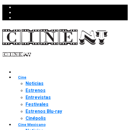
Cine
Noticias
Estrenos
Entrevistas
Festivales
Estrenos Blu-ray
Cinépolis
Cine Mexicano