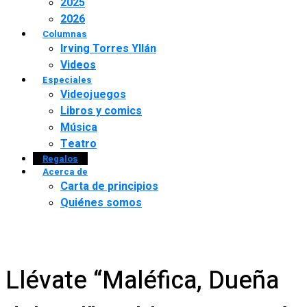
2025
2026
Columnas
Irving Torres Yllán
Videos
Especiales
Videojuegos
Libros y comics
Música
Teatro
Regalos
Acerca de
Carta de principios
Quiénes somos
Llévate “Maléfica, Dueña