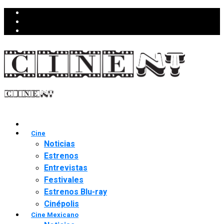
Cine
Noticias
Estrenos
Entrevistas
Festivales
Estrenos Blu-ray
Cinépolis
Cine Mexicano