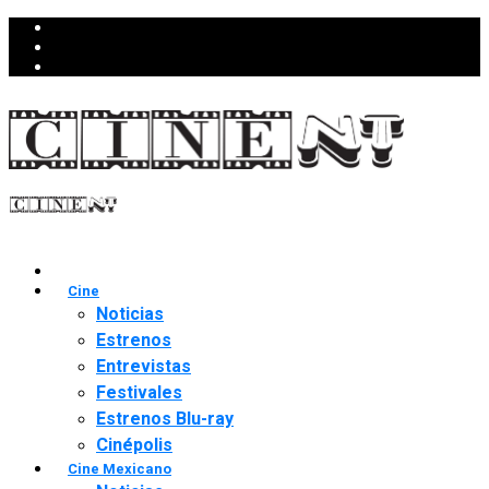
Cine
Noticias
Estrenos
Entrevistas
Festivales
Estrenos Blu-ray
Cinépolis
Cine Mexicano