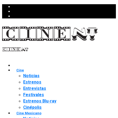
Cine
Noticias
Estrenos
Entrevistas
Festivales
Estrenos Blu-ray
Cinépolis
Cine Mexicano