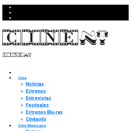
Cine
Noticias
Estrenos
Entrevistas
Festivales
Estrenos Blu-ray
Cinépolis
Cine Mexicano