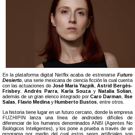
En la plataforma digital Netflix acaba de estrenarse
Futuro
Desierto
, una serie mexicana de ciencia ficción la cual cuenta
con las actuaciones de
José María Yazpik
,
Astrid Bergès-
Frisbey
,
Andrés Parra
,
Karla Souza
y
Natalia Solían
,
además de un gran elenco integrado por
Caro Darman
,
Ilse
Salas
,
Flavio Medina
y
Humberto Bustos
, entre otros.
La historia tiene lugar en un futuro cercano, donde la empresa
FUZHIPIN lanza una línea de androides difíciles de
diferenciar de los humanos denominados ANBI (Agentes No
Biológicos Inteligentes), y los pone a prueba a través de un
programa por medio del cual estos seres artificiales son