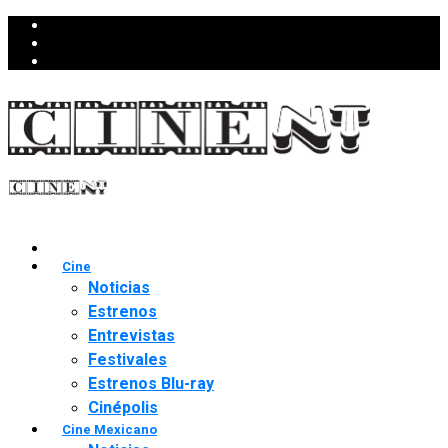
Cine
Noticias
Estrenos
Entrevistas
Festivales
Estrenos Blu-ray
Cinépolis
Cine Mexicano