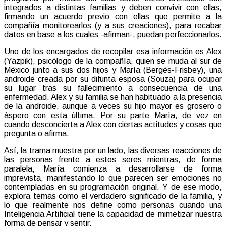
integrados a distintas familias y deben convivir con ellas,
firmando un acuerdo previo con ellas que permite a la
compañía monitorearlos (y a sus creaciones), para recabar
datos en base a los cuales -afirman-, puedan perfeccionarlos.
Uno de los encargados de recopilar esa información es Alex
(Yazpik), psicólogo de la compañía, quien se muda al sur de
México junto a sus dos hijos y María (Bergès-Frisbey), una
androide creada por su difunta esposa (Souza) para ocupar
su lugar tras su fallecimiento a consecuencia de una
enfermedad. Alex y su familia se han habituado a la presencia
de la androide, aunque a veces su hijo mayor es grosero o
áspero con esta última. Por su parte María, de vez en
cuando desconcierta a Alex con ciertas actitudes y cosas que
pregunta o afirma.
Así, la trama muestra por un lado, las diversas reacciones de
las personas frente a estos seres mientras, de forma
paralela, María comienza a desarrollarse de forma
imprevista, manifestando lo que parecen ser emociones no
contempladas en su programación original. Y de ese modo,
explora temas como el verdadero significado de la familia, y
lo que realmente nos define como personas cuando una
Inteligencia Artificial tiene la capacidad de mimetizar nuestra
forma de pensar y sentir.