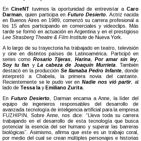
En
CineNT
tuvimos la oportunidad de entrevistar a
Caro
Darman
, quien participa en
Futuro Desierto
. Actriz nacida
en Buenos Aires en 1989, comenzó su carrera profesional a
los 15 años participando en comerciales y videoclips. Más
tarde se formó en actuación en Argentina y en el prestigioso
Lee Strasberg Theatre & Film Institute
de Nueva York.
A lo largo de su trayectoria ha trabajado en teatro, televisión
y cine en distintos países de Latinoamérica. Participó en
series como
Rosario Tijeras
,
Harina
,
Por amar sin ley
,
Soy tu fan
y
La cabeza de Joaquín Murrieta
. También
destacó en la producción
Se llamaba Pedro Infante
, donde
interpretó a Chabela, la primera novia del cantante.
Recientemente se le pudo ver en
Nadie nos vió partir
, al
lado de
Tessa Ia
y
Emiliano Zurita
.
En
Futuro Desierto
, Darman encarna a Anne, la líder del
equipo de ingenieros responsables del desarrollo de
avanzada tecnología de inteligencia artificial para la empresa
FUZHIPIN. Sobre Anne, nos dice: “Lleva toda su carrera
trabajando en el desarrollo de esta tecnología que busca
potenciar la esencia del ser humano y superar las barreras
biológicas”. Asimismo, afirma que este es un trabajo coral,
por medio del cual se crean múltiples personajes e historias