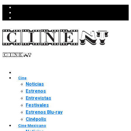
Cine
Noticias
Estrenos
Entrevistas
Festivales
Estrenos Blu-ray
Cinépolis
Cine Mexicano