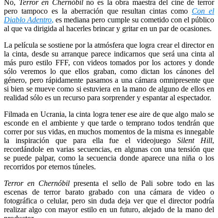
No,
Terror en Chernóbil
no es la obra maestra del cine de terror
pero tampoco es la aberración que resultan cintas como
Con el
Diablo Adentro
,
es mediana pero cumple su cometido con el público
al que va dirigida al hacerles brincar y gritar en un par de ocasiones.
La película se sostiene por la atmósfera que logra crear el director en
la cinta, desde su arranque parece indicarnos que será una cinta al
más puro estilo FFF, con videos tomados por los actores y donde
sólo veremos lo que ellos graban, como dictan los cánones del
género, pero rápidamente pasamos a una cámara omnipresente que
si bien se mueve como si estuviera en la mano de alguno de ellos en
realidad sólo es un recurso para sorprender y espantar al espectador.
Filmada en Ucrania, la cinta logra tener ese aire de que algo malo se
esconde en el ambiente y que tarde o temprano todos tendrán que
correr por sus vidas, en muchos momentos de la misma es innegable
la inspiración que para ella fue el videojuego
Silent Hill
,
recordándole en varias secuencias, en algunas con una tensión que
se puede palpar, como la secuencia donde aparece una niña o los
recorridos por eternos túneles.
Terror en Chernóbil
presenta el sello de Pali sobre todo en las
escenas de terror barato grabado con una cámara de video o
fotográfica o celular, pero sin duda deja ver que el director podría
realizar algo con mayor estilo en un futuro, alejado de la mano del