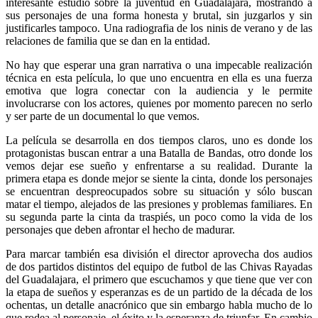
interesante estudio sobre la juventud en Guadalajara, mostrando a
sus personajes de una forma honesta y brutal, sin juzgarlos y sin
justificarles tampoco. Una radiografia de los ninis de verano y de las
relaciones de familia que se dan en la entidad.
No hay que esperar una gran narrativa o una impecable realización
técnica en esta película, lo que uno encuentra en ella es una fuerza
emotiva que logra conectar con la audiencia y le permite
involucrarse con los actores, quienes por momento parecen no serlo
y ser parte de un documental lo que vemos.
La película se desarrolla en dos tiempos claros, uno es donde los
protagonistas buscan entrar a una Batalla de Bandas, otro donde los
vemos dejar ese sueño y enfrentarse a su realidad. Durante la
primera etapa es donde mejor se siente la cinta, donde los personajes
se encuentran despreocupados sobre su situación y sólo buscan
matar el tiempo, alejados de las presiones y problemas familiares. En
su segunda parte la cinta da traspiés, un poco como la vida de los
personajes que deben afrontar el hecho de madurar.
Para marcar también esa división el director aprovecha dos audios
de dos partidos distintos del equipo de futbol de las Chivas Rayadas
del Guadalajara, el primero que escuchamos y que tiene que ver con
la etapa de sueños y esperanzas es de un partido de la década de los
ochentas, un detalle anacrónico que sin embargo habla mucho de lo
que rodea al personaje, el éxito y la esperanza de triunfar. En cambio