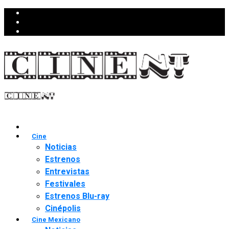
Cine
Noticias
Estrenos
Entrevistas
Festivales
Estrenos Blu-ray
Cinépolis
Cine Mexicano