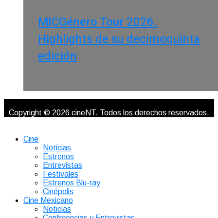
MICGénero Tour 2026.
Highlights de su decimoquinta
edición
Copyright © 2026 cineNT. Todos los derechos reservados.
Cine
Noticias
Estrenos
Entrevistas
Festivales
Estrenos Blu-ray
Cinépolis
Cine Mexicano
Noticias
Conferencias y Entrevistas