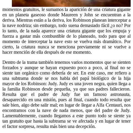
momentos gratuitos, le sumamos la aparición de una criatura gigante
en un planeta gaseoso donde Maureen y John se encuentran a la
deriva. Mientras están a la deriva, los Robinson planean interceptar a
la nave nodriza; sin embargo, todo suena demasiado fácil ¿o no? Por
lo tanto, de la nada aparece una criatura gigante que los empuja y
fuerza a gastar más combustible de lo planeado, todo para que al
momento de interceptar la nave esto se vuelva más dramático. Por
cierto, la criatura nunca se menciona previamente ni se vuelve a
hacer mención de ella después de ese momento.
Dentro de la trama también tenemos varios momentos que se sienten
forzados y aunque se hayan expuesto poco a poco, al final no se
siente tan orgánico como debería de ser. En este caso, me refiero a
una subtrama donde se nos habla del papá biológico de la hija
mayor de los Robinson: Judy. Judy es una joven negra, quien llega a
la familia Robinson desde pequeña, ya que sus padres fallecieron.
Resulta que el padre de Judy fue un famoso astronauta,
desaparecido en una misión, pues al final, cuando todo resulta que
sale bien, algo debe salir mal; en lugar de llegar a Alfa Centauri, nos
encontramos con la nave de nada menos, que del padre de Judy.
Lamentablemente, cuando llegamos a este punto todo se siente ya
tan gratuito que hasta la subtrama se ve afectada y en lugar de tener
el factor sorpresa, resulta más bien una decepción.