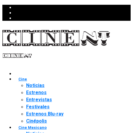
Cine
Noticias
Estrenos
Entrevistas
Festivales
Estrenos Blu-ray
Cinépolis
Cine Mexicano