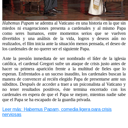
Habemus Papam
se adentra al Vaticano en una historia en la que sin
miedos ni exageraciones presenta a cardenales y al mismo Papa
como seres humanos, entre momentos serios que se vuelven
divertidos y una análisis de la vida, logros y deseos aún no
realizados, el film inicia ante la situación menos pensada, el deseo de
los cardenales de no querer ser el siguiente Papa.
Ante la presión inmediata de ser nombrado el líder de la iglesia
católica, el cardenal Gregori sufre un ataque de crisis justo antes de
hacer su primera aparición frente a la multitud de fieles que lo
esperan. Enfrentados a un suceso inaudito, los cardenales buscan la
manera de convencer al recién elegido Papa de presentarse ante sus
súbditos.
Después de acceder a traer a un psiconalista al Vaticano y
no tener resultados positivos, éste termina encerrado con los
cardenales en espera de que el Papa se mejore, mientras nadie sabe
que el Papa se ha escapado de la guardia privada.
Leer más: Habemus Papam, comedia ligera para crisis
nerviosas