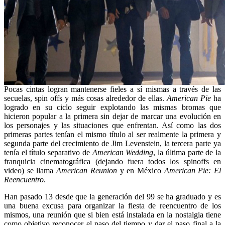
Pocas cintas logran mantenerse fieles a sí mismas a través de las
secuelas, spin offs y más cosas alrededor de ellas.
American Pie
ha
logrado en su ciclo seguir explotando las mismas bromas que
hicieron popular a la primera sin dejar de marcar una evolución en
los personajes y las situaciones que enfrentan. Así como las dos
primeras partes tenían el mismo título al ser realmente la primera y
segunda parte del crecimiento de Jim Levenstein, la tercera parte ya
tenía el título separativo de
American Wedding
, la última parte de la
franquicia cinematográfica (dejando fuera todos los spinoffs en
video) se llama
American Reunion
y en México
American Pie: El
Reencuentro
.
Han pasado 13 desde que la generación del 99 se ha graduado y es
una buena excusa para organizar la fiesta de reencuentro de los
mismos, una reunión que si bien está instalada en la nostalgia tiene
como objetivo reconocer el paso del tiempo y dar el paso final a la