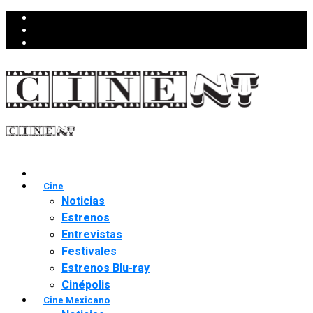
Cine
Noticias
Estrenos
Entrevistas
Festivales
Estrenos Blu-ray
Cinépolis
Cine Mexicano