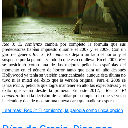
Rec 3: El comienzo
cambia por completo la formúla que sus
predecesoras habían impuesto durante el 2007 y el 2009. Con un
giro de género,
Rec 3:
El comienzo
deja a un lado el horror y el
suspenso por la parodia y todo lo que esto conlleva.
En el 2007,
Rec
se posicionó como una de las mejores películas españolas del
momento en el género de horror tanto que para un año después
Hollywood ya tenía su versión americanizada, aunque ésta última no
tuvo ni la mitad del éxito que la versión original. Para el 2009 se
lanza
Rec 2
, película que logra mantener en alto las expectativas y el
éxito que venía desde la primera.
En este 2012,
Rec 3:
El
comienzo
toma la decisión de cambiar por completo lo que se venía
haciendo y decide mostrar una nueva cara que nadie se espera.
Leer más: Rec 3: El comienzo, la parodia como única opción