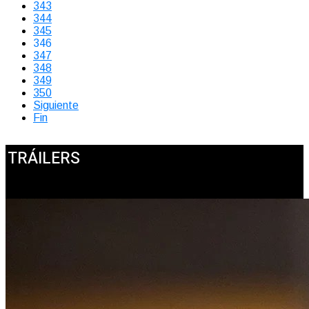
343
344
345
346
347
348
349
350
Siguiente
Fin
TRÁILERS