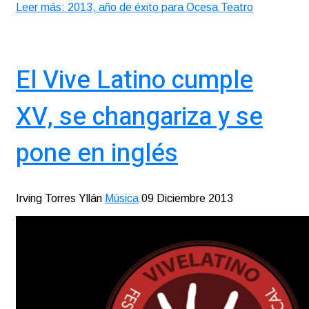
Leer más: 2013, año de éxito para Ocesa Teatro
El Vive Latino cumple
XV, se changariza y se
pone en inglés
Irving Torres Yllán
Música
09 Diciembre 2013