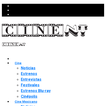
Cine
Noticias
Estrenos
Entrevistas
Festivales
Estrenos Blu-ray
Cinépolis
Cine Mexicano