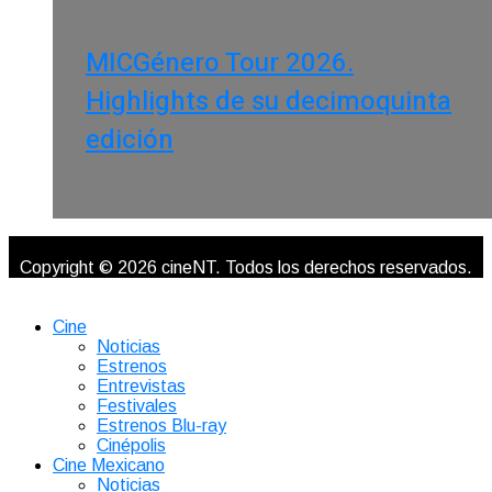
MICGénero Tour 2026.
Highlights de su decimoquinta
edición
Copyright © 2026 cineNT. Todos los derechos reservados.
Cine
Noticias
Estrenos
Entrevistas
Festivales
Estrenos Blu-ray
Cinépolis
Cine Mexicano
Noticias