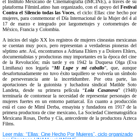
el Instituto Mexicano de Cinematografía (IMCINE), a través de su
plataforma FilminLatino han organizado, con el apoyo del
Festival
Contra el Silencio todas las Voces
, el ciclo: Ellas: cine hecho por
mujeres, para conmemorar el Día Internacional de la Mujer del 4 al
17 de marzo e integrado por largometrajes y cortometrajes de
México, Francia y Colombia.
A inicios del siglo XX los registros de mujeres cineastas mexicanas
se cuentan muy poco, pero representan a verdaderas pioneras del
séptimo arte. Así, encontramos a Adriana Ehlers y a Dolores Ehlers,
documentalistas y productoras muy importantes en la época del cine
de la Revolución; más tarde y en 1942 la Duquesa Olga (Eva
Limiñana) nos legaría “
Mi Lupe y mi caballo
”, que, aunque
desafortunadamente no tuvo éxito taquillero se volvería un símbolo
de perseverancia ante la incertidumbre. Por otra parte, las
aportaciones de la guionista y luchadora sindical Matilde Soto
Landeta, desde su primera película “
Lola
Casanova
” (1948)
terminaría de contornear la necesidad de representar personajes de
mujeres fuertes en un entorno patriarcal. En cuanto a producción
está el caso de Mimí Derba, ensayista y fundadora en 1917 de la
primera productora de cine mexicano, La Sociedad Cinematográfica
Mexicana Rosas, Derba y Cía, antecedente de la productora Azteca
Films.
Leer más: “Ellas: Cine Hecho Por Mujeres”, ciclo organizado