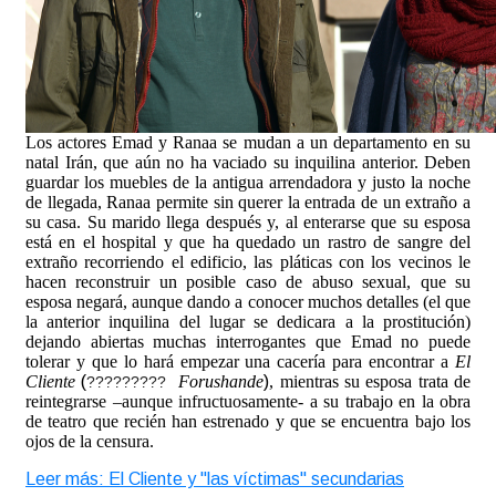
Los actores Emad y Ranaa se mudan a un departamento en su
natal Irán, que aún no ha vaciado su inquilina anterior. Deben
guardar los muebles de la antigua arrendadora y justo la noche
de llegada, Ranaa permite sin querer la entrada de un extraño a
su casa. Su marido llega después y, al enterarse que su esposa
está en el hospital y que ha quedado un rastro de sangre del
extraño recorriendo el edificio, las pláticas con los vecinos le
hacen reconstruir un posible caso de abuso sexual, que su
esposa negará, aunque dando a conocer muchos detalles (el que
la anterior inquilina del lugar se dedicara a la prostitución)
dejando abiertas muchas interrogantes que Emad no puede
tolerar y que lo hará empezar una cacería para encontrar a
El
Cliente
(
Forushande
)
, mientras su esposa trata de
???????
??
reintegrarse –aunque infructuosamente- a su trabajo en la obra
de teatro que recién han estrenado y que se encuentra bajo los
ojos de la censura.
Leer más: El Cliente y "las víctimas" secundarias