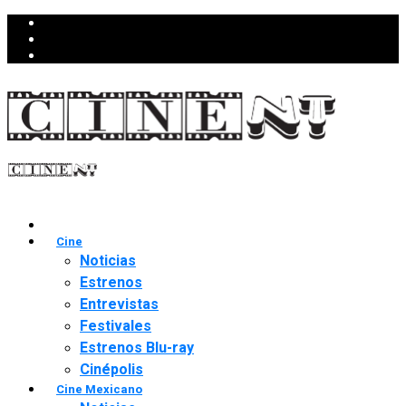
Cine
Noticias
Estrenos
Entrevistas
Festivales
Estrenos Blu-ray
Cinépolis
Cine Mexicano