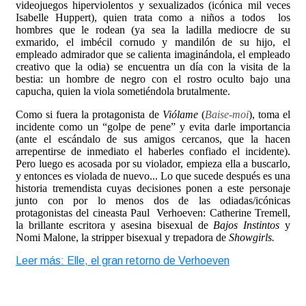
videojuegos hiperviolentos y sexualizados (icónica mil veces
Isabelle Huppert), quien trata como a niños a todos los
hombres que le rodean (ya sea la ladilla mediocre de su
exmarido, el imbécil cornudo y mandilón de su hijo, el
empleado admirador que se calienta imaginándola, el empleado
creativo que la odia) se encuentra un día con la visita de la
bestia: un hombre de negro con el rostro oculto bajo una
capucha, quien la viola sometiéndola brutalmente.
Como si fuera la protagonista de
Viólame
(
Baise-moi
), toma el
incidente como un “golpe de pene” y evita darle importancia
(ante el escándalo de sus amigos cercanos, que la hacen
arrepentirse de inmediato el haberles confiado el incidente).
Pero luego es acosada por su violador, empieza ella a buscarlo,
y entonces es violada de nuevo... Lo que sucede después es una
historia tremendista cuyas decisiones ponen a este personaje
junto con por lo menos dos de las odiadas/icónicas
protagonistas del cineasta Paul Verhoeven: Catherine Tremell,
la brillante escritora y asesina bisexual de
Bajos Instintos
y
Nomi Malone, la stripper bisexual y trepadora de
Showgirls.
Leer más: Elle, el gran retorno de Verhoeven