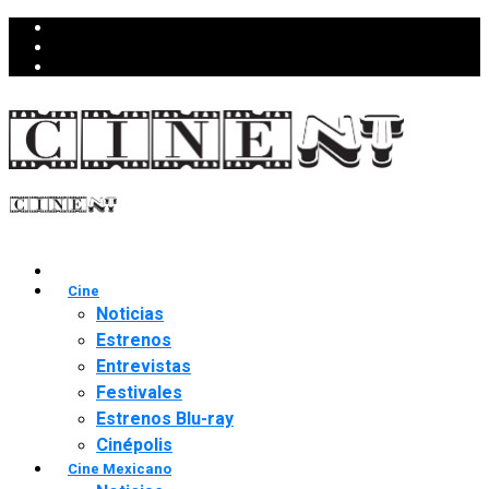
Cine
Noticias
Estrenos
Entrevistas
Festivales
Estrenos Blu-ray
Cinépolis
Cine Mexicano