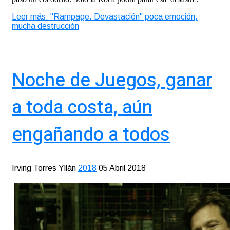
Leer más: "Rampage. Devastación" poca emoción,
mucha destrucción
Noche de Juegos, ganar
a toda costa, aún
engañando a todos
Irving Torres Yllán
2018
05 Abril 2018