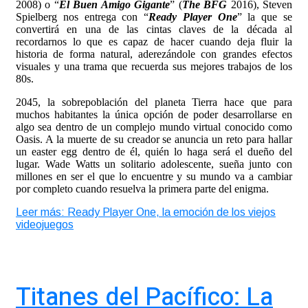
2008) o “
El Buen Amigo Gigante
” (
The BFG
2016), Steven
Spielberg nos entrega con “
Ready Player One
” la que se
convertirá en una de las cintas claves de la década al
recordarnos lo que es capaz de hacer cuando deja fluir la
historia de forma natural, aderezándole con grandes efectos
visuales y una trama que recuerda sus mejores trabajos de los
80s.
2045, la sobrepoblación del planeta Tierra hace que para
muchos habitantes la única opción de poder desarrollarse en
algo sea dentro de un complejo mundo virtual conocido como
Oasis. A la muerte de su creador se anuncia un reto para hallar
un easter egg dentro de él, quién lo haga será el dueño del
lugar. Wade Watts un solitario adolescente, sueña junto con
millones en ser el que lo encuentre y su mundo va a cambiar
por completo cuando resuelva la primera parte del enigma.
Leer más: Ready Player One, la emoción de los viejos
videojuegos
Titanes del Pacífico: La