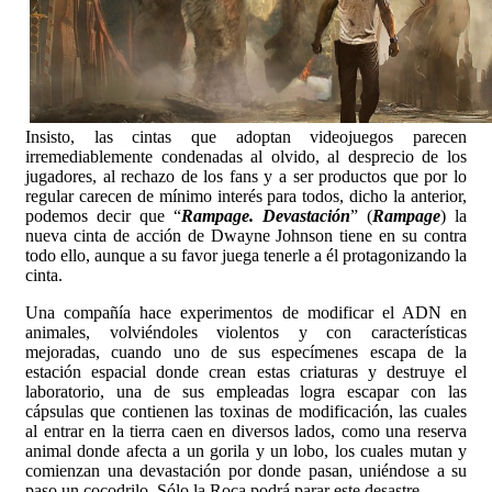
Insisto, las cintas que adoptan videojuegos parecen
irremediablemente condenadas al olvido, al desprecio de los
jugadores, al rechazo de los fans y a ser productos que por lo
regular carecen de mínimo interés para todos, dicho la anterior,
podemos decir que “
Rampage. Devastación
” (
Rampage
) la
nueva cinta de acción de Dwayne Johnson tiene en su contra
todo ello, aunque a su favor juega tenerle a él protagonizando la
cinta.
Una compañía hace experimentos de modificar el ADN en
animales, volviéndoles violentos y con características
mejoradas, cuando uno de sus especímenes escapa de la
estación espacial donde crean estas criaturas y destruye el
laboratorio, una de sus empleadas logra escapar con las
cápsulas que contienen las toxinas de modificación, las cuales
al entrar en la tierra caen en diversos lados, como una reserva
animal donde afecta a un gorila y un lobo, los cuales mutan y
comienzan una devastación por donde pasan, uniéndose a su
paso un cocodrilo. Sólo la Roca podrá parar este desastre.