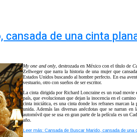
 cansada de una cinta plan
My one and only
, destrozada en México con el título de
Ca
Zellweger que narra la historia de una mujer que cansada
Estados Unidos buscando al hombre perfecto. En esa aventu
vestuario, otro con sueños de ser escritor.
La cinta dirigida por Richard Loncraine es un road movie e
país, que evolucionan que dejan la inocencia en el camin
cinta iniciática, es una cinta donde los refranes marcan la 
unida. Además las diversas anécdotas que se narran en la 
automóvil que se usa en gran parte de la película es un Cad
año.
Leer más: Cansada de Buscar Marido, cansada de una c