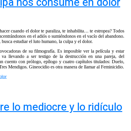
culpa nos consume en dolor
cer cuando el dolor te paraliza, te inhabilita… te estropea? Todos
concentrándonos en el adiós o sumiéndonos en el vacío del abandono.
, busca estudiar el luto humano, la culpa y el dolor.
ovocadoras de su filmografía. Es imposible ver la película y estar
e va llevando a ser testigo de la destrucción en una pareja, del
n cuento con prólogo, epílogo y cuatro capítulos titulados: Duelo,
res Mendigos. Gineocidio es otra manera de llamar al Feminicidio.
olor
e lo mediocre y lo ridículo