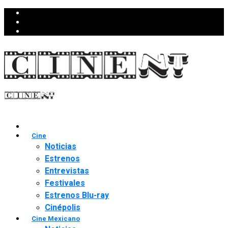
Cine
Noticias
Estrenos
Entrevistas
Festivales
Estrenos Blu-ray
Cinépolis
Cine Mexicano