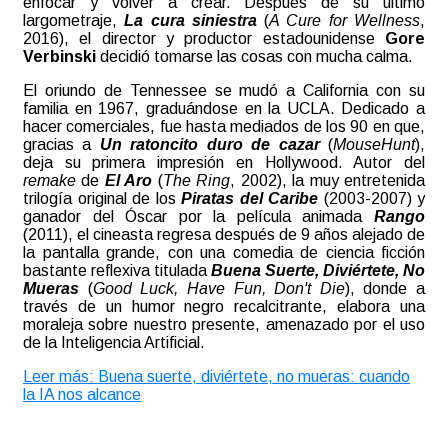
enfocar y volver a crear. Después de su último
largometraje,
La cura siniestra
(
A Cure for Wellness
,
2016), el director y productor estadounidense
Gore
Verbinski
decidió tomarse las cosas con mucha calma.
El oriundo de Tennessee se mudó a California con su
familia en 1967, graduándose en la UCLA. Dedicado a
hacer comerciales, fue hasta mediados de los 90 en que,
gracias a
Un ratoncito duro de cazar
(
MouseHunt
),
deja su primera impresión en Hollywood. Autor del
remake
de
El Aro
(
The Ring
, 2002), la muy entretenida
trilogía original de los
Piratas del Caribe
(2003-2007) y
ganador del Óscar por la película animada
Rango
(2011), el cineasta regresa después de 9 años alejado de
la pantalla grande, con una comedia de ciencia ficción
bastante reflexiva titulada
Buena Suerte, Diviértete, No
Mueras
(
Good Luck, Have Fun, Don't Die
), donde a
través de un humor negro recalcitrante, elabora una
moraleja sobre nuestro presente, amenazado por el uso
de la Inteligencia Artificial
.
Leer más: Buena suerte, diviértete, no mueras: cuando
la IA nos alcance