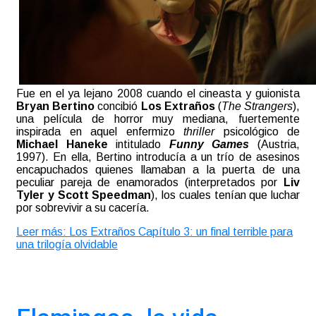
Fue en el ya lejano 2008 cuando el cineasta y guionista
Bryan Bertino
concibió
Los Extraños
(
The Strangers
),
una película de horror muy mediana, fuertemente
inspirada en aquel enfermizo
thriller
psicológico de
Michael Haneke
intitulado
Funny Games
(Austria,
1997). En ella, Bertino introducía a un trío de asesinos
encapuchados quienes llamaban a la puerta de una
peculiar pareja de enamorados (interpretados por
Liv
Tyler y Scott Speedman
), los cuales tenían que luchar
por sobrevivir a su cacería.
Leer más: Los Extraños Capítulo 3: un final terrible para
una trilogía olvidable