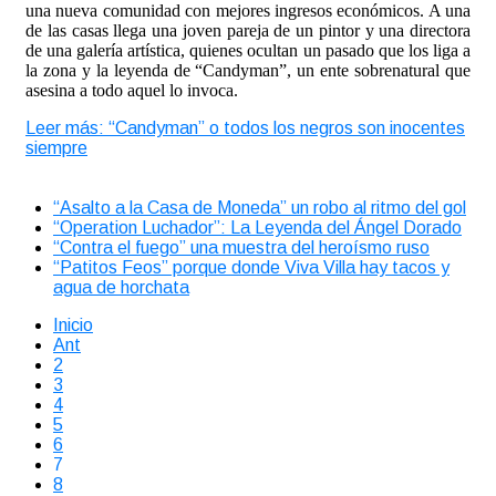
una nueva comunidad con mejores ingresos económicos. A una
de las casas llega una joven pareja de un pintor y una directora
de una galería artística, quienes ocultan un pasado que los liga a
la zona y la leyenda de “Candyman”, un ente sobrenatural que
asesina a todo aquel lo invoca.
Leer más: “Candyman” o todos los negros son inocentes
siempre
“Asalto a la Casa de Moneda” un robo al ritmo del gol
“Operation Luchador”: La Leyenda del Ángel Dorado
“Contra el fuego” una muestra del heroísmo ruso
“Patitos Feos” porque donde Viva Villa hay tacos y
agua de horchata
Inicio
Ant
2
3
4
5
6
7
8