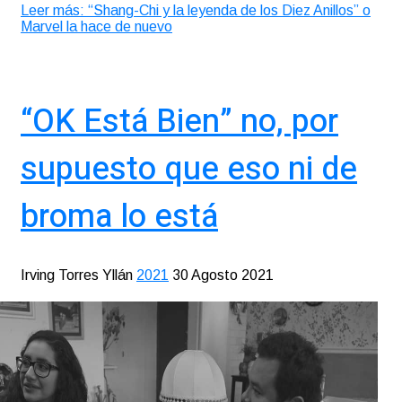
Leer más: “Shang-Chi y la leyenda de los Diez Anillos” o
Marvel la hace de nuevo
“OK Está Bien” no, por
supuesto que eso ni de
broma lo está
Irving Torres Yllán
2021
30 Agosto 2021