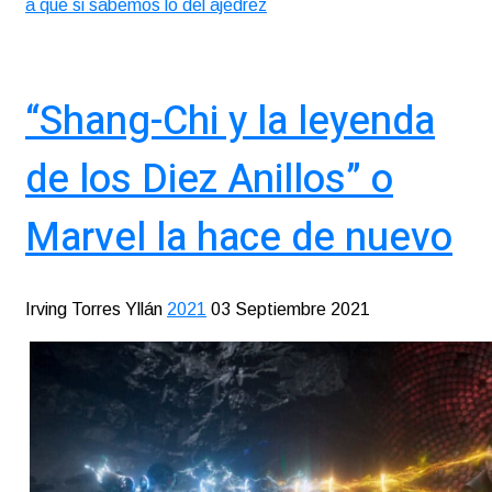
a que si sabemos lo del ajedrez
“Shang-Chi y la leyenda
de los Diez Anillos” o
Marvel la hace de nuevo
Irving Torres Yllán
2021
03 Septiembre 2021