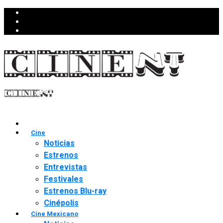
Cine
Noticias
Estrenos
Entrevistas
Festivales
Estrenos Blu-ray
Cinépolis
Cine Mexicano